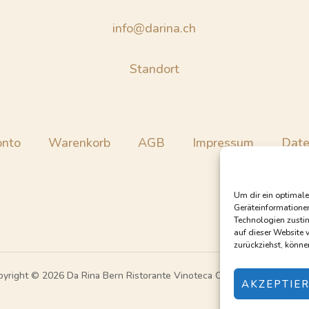
info@darina.ch
Standort
onto
Warenkorb
AGB
Impressum
Date
Um dir ein optimale
Geräteinformatione
Technologien zustim
auf dieser Website v
zurückziehst, könn
pyright © 2026 Da Rina Bern Ristorante Vinoteca Cigar Lounge Take-a
AKZEPTIE