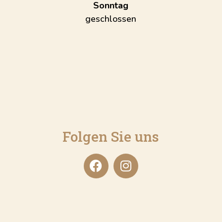
Sonntag
geschlossen
Folgen Sie uns
F
I
a
n
c
s
e
t
b
a
o
g