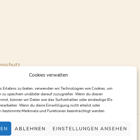
o
r
k
a
m
nschutz
Cookies verwalten
s Erlebnis zu bieten, verwenden wir Technologien wie Cookies, um
n zu speichern und/oder darauf zuzugreifen. Wenn du diesen
mst, können wir Daten wie das Surfverhalten oder eindeutige IDs
erarbeiten. Wenn du deine Einwillligung nicht erteilst oder
en bestimmte Merkmale und Funktionen beeinträchtigt werden.
way
REN
ABLEHNEN
EINSTELLUNGEN ANSEHEN