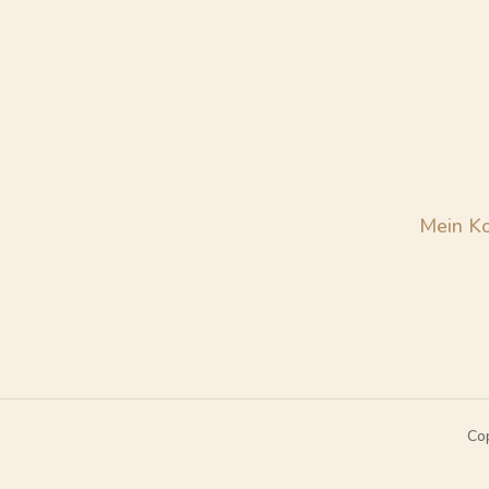
Mein K
Co